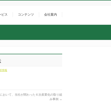
ービス
コンテンツ
会社案内
法
新情報
において、当社が関わった６次産業化の取り組
み事例
→