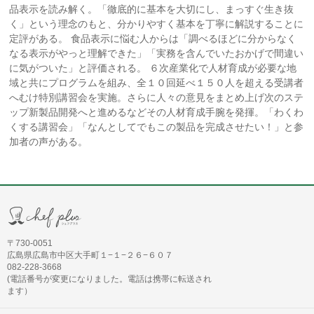
品表示を読み解く。「徹底的に基本を大切にし、まっすぐ生き抜
く」という理念のもと、分かりやすく基本を丁寧に解説することに
定評がある。 食品表示に悩む人からは「調べるほどに分からなく
なる表示がやっと理解できた」「実務を含んでいたおかげで間違い
に気がついた」と評価される。 ６次産業化で人材育成が必要な地
域と共にプログラムを組み、全１０回延べ１５０人を超える受講者
へむけ特別講習会を実施。さらに人々の意見をまとめ上げ次のステ
ップ新製品開発へと進めるなどその人材育成手腕を発揮。「わくわ
くする講習会」「なんとしてでもこの製品を完成させたい！」と参
加者の声がある。
〒730-0051
広島県広島市中区大手町１−１−２６−６０７
082-228-3668
(電話番号が変更になりました。電話は携帯に転送され
ます）