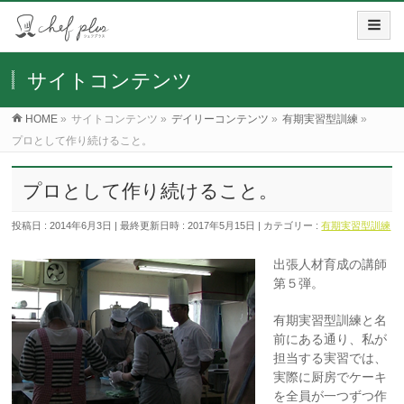
サイトコンテンツ
HOME
»
サイトコンテンツ
»
デイリーコンテンツ
»
有期実習型訓練
»
プロとして作り続けること。
プロとして作り続けること。
投稿日 : 2014年6月3日
最終更新日時 : 2017年5月15日
カテゴリー :
有期実習型訓練
出張人材育成の講師
第５弾。
有期実習型訓練と名
前にある通り、私が
担当する実習では、
実際に厨房でケーキ
を全員が一つずつ作