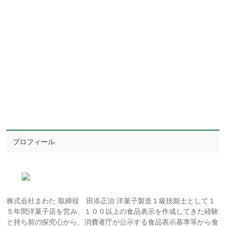
プロフィール
株式会社まわた 取締役 田添正治 洋菓子製造１級技能士として１
５年間洋菓子店を営み、１００以上の食品表示を作成してきた経験
と持ち前の探究心から、消費者庁が公示する食品表示基準等から食