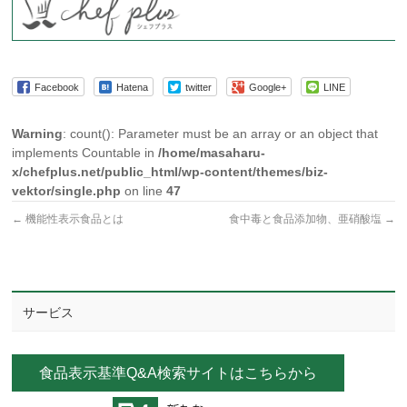
Facebook
Hatena
twitter
Google+
LINE
Warning
: count(): Parameter must be an array or an object that
implements Countable in
/home/masaharu-
x/chefplus.net/public_html/wp-content/themes/biz-
vektor/single.php
on line
47
←
機能性表示食品とは
食中毒と食品添加物、亜硝酸塩
→
サービス
食品表示基準Q&A検索サイトはこちらから