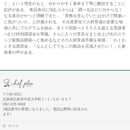
く」という理念のもと、分かりやすく基本を丁寧に解説することに
定評がある。 食品表示に悩む人からは「調べるほどに分からなく
なる表示がやっと理解できた」「実務を含んでいたおかげで間違い
に気がついた」と評価される。 ６次産業化で人材育成が必要な地
域と共にプログラムを組み、全１０回延べ１５０人を超える受講者
へむけ特別講習会を実施。さらに人々の意見をまとめ上げ次のステ
ップ新製品開発へと進めるなどその人材育成手腕を発揮。「わくわ
くする講習会」「なんとしてでもこの製品を完成させたい！」と参
加者の声がある。
〒730-0051
広島県広島市中区大手町１−１−２６−６０７
082-228-3668
(電話番号が変更になりました。電話は携帯に転送され
ます）
ホーム